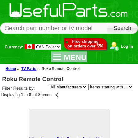
Free shipping
on orders over $50
Log In
Currency:
MENU
Home
::
TV Parts
:: Roku Remote Control
Roku Remote Control
Filter Results by:
Displaying
1
to
8
(of
8
products)